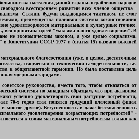
большинства населения данной страны, ограбления народов
 свободном всестороннем развитии всех членов общества -
иализма. Сталин, будучи выдающимся тактиком, не смог
паемыми, преимущества плановой системы хозяйствования
вно удовлетворяются материальные и культурные (точнее,
., вся пропитана идеей "максимального удовлетворения". В
ано не экономическим законом, а уже целью социализма.
" в Конституции СССР 1977 г. (статья 15) названо высшей
 материального благосостояния (уже, в целом, достаточным
скусства, творческой и технической самодеятельности, т.е.
ства к общепланетной гармонии. Но была поставлена цель
 кончая ядерными зарядами.
советское руководство, вместо того, чтобы отказаться от
ической системы по западным образцам, что при активном
жают успешно удовлетворять свои растущие потребности,
чале 70-х годов стал понятен грядущий плачевный финал
и многое другое). Безуспешность и даже бессмысленность
симального удовлетворения возрастающих потребностей" -
 относиться к своим материальным потребностям только как