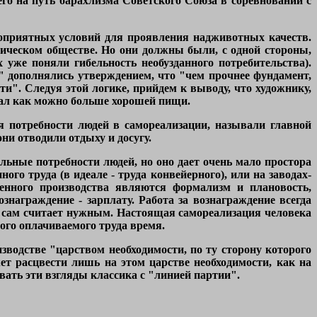
го на путь барахлизма Советского Союза в соревновании с
агоприятных условий для проявления надживотных качеств.
тическом обществе. Но они должны были, с одной стороны,
 уже поняли гибельность необузданного потребительства).
 дополнялись утверждением, что "чем прочнее фундамент,
и". Следуя этой логике, прийдем к выводу, что художнику,
шал как можно больше хорошей пищи.
я потребности людей в самореализации, называли главной
ни отводили отдыху и досугу.
ьные потребности людей, но оно дает очень мало простора
го труда (в идеале - труда конвейерного), или на заводах-
енного производства являются формализм и плановость,
знаграждение - зарплату. Работа за вознаграждение всегда
он сам считает нужным. Настоящая самореализация человека
мого оплачиваемого труда время.
водстве "царством необходимости, по ту сторону которого
ет расцвести лишь на этом царстве необходимости, как на
ать эти взгляды классика с "линией партии".