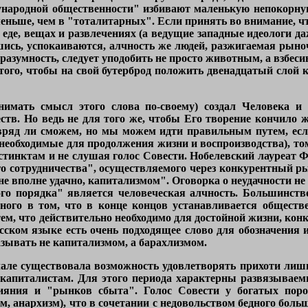
ународной общественности" избивают маленькую непокорную
меньше, чем в "тоталитарных". Если принять во внимание, ч
в еде, вещах и развлечениях (а ведущие западные идеологи 
ись, успокаиваются, алчность же людей, разжигаемая рыно
разумность, следует уподобить не просто животным, а взбе
того, чтобы на свой бутерброд положить двенадцатый слой к
имать смысл этого слова по-своему) создал Человека и 
в. Но ведь не для того же, чтобы Его творение кончило ж
ряд ли сможем, но мы можем идти правильным путем, если
необходимые для продолжения жизни и воспроизводства), том
стинктам и не слушая голос Совести. Нобелевский лауреат 
 сотрудничества", осуществляемого через конкурентный рыно
не вполне удачно, капитализмом". Оговорка о неудачности н
го порядка" является человеческая алчность. Большинств
ьного в том, что в конце концов устанавливается общест
тем, что действительно необходимо для достойной жизни, ко
сском языке есть очень подходящее слово для обозначения 
ывать не капитализмом, а барахлизмом.
чале существовала возможность удовлетворять прихоти лиш
а капиталистам. Для этого периода характерны развязыва
ияния и "рынков сбыта". Голос Совести у богатых пород
м, анархизм), что в сочетании с недовольством бедного бол