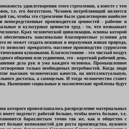
можность удовлетворения этого стремления, а вместе с тем
век, т.е. его богатством. Человек потребляющий является
юдей так, чтобы это стремление было удовлетворено наиболее
и непосредственные производители ценностей - рабочие и
альные и культурные ценности труд - то, что возвышает
человеке. Крах человеческой цивилизации, основы которой
н обеспечивать максимально благоприятные условия для
 что не может создать неживая и неразумная живая природа,
 что позволит прекратить массовое производство суррогатов
зотическими кушаньями. Благосостояние - это чистый воздух
бодного общения или уединения, это - короткий рабочий день,
ранения дела рук и ума каждого человека. Промышленное
влетворения только необходимых потребностей. Когда люди
ие высоких человеческих качеств, на интеллектуальную,
ьного достатка, а самоцелью. И тогда человечество станет
ва. Нынешние социальные и экологические проблемы будут
пов которого провозглашалось распределение материальных
ип имеет подтекст: работай больше, чтобы иметь больше, т.е.
становится барахлистым точно так же, как и общество с
 дает больше возможностей для роста производства, нужного