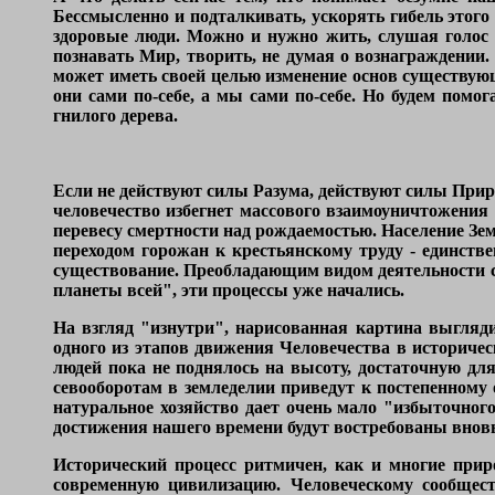
Бессмысленно и подталкивать, ускорять гибель этого 
здоровые люди. Можно и нужно жить, слушая голос 
познавать Мир, творить, не думая о вознаграждении.
может иметь своей целью изменение основ существующ
они сами по-себе, а мы сами по-себе. Но будем помо
гнилого дерева.
Если не действуют силы Разума, действуют силы Прир
человечество избегнет массового взаимоуничтожения
перевесу смертности над рождаемостью. Население Земл
переходом горожан к крестьянскому труду - единств
существование. Преобладающим видом деятельности ста
планеты всей", эти процессы уже начались.
На взгляд "изнутри", нарисованная картина выгляди
одного из этапов движения Человечества в историчес
людей пока не поднялось на высоту, достаточную дл
севооборотам в земледелии приведут к постепенному
натуральное хозяйство дает очень мало "избыточног
достижения нашего времени будут востребованы вновь
Исторический процесс ритмичен, как и многие прир
современную цивилизацию. Человеческому сообщест