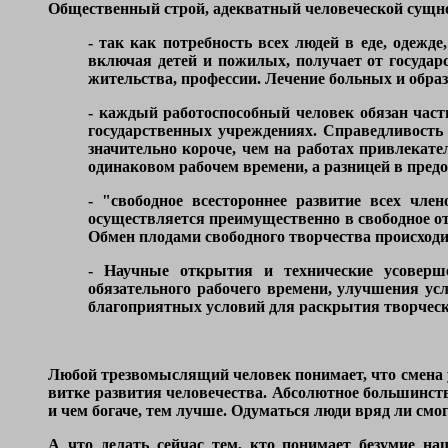
Общественный строй, адекватный человеческой сущно
- так как потребность всех людей в еде, одежд
включая детей и пожилых, получает от государс
жительства, профессии. Лечение больных и образ
- каждый работоспособный человек обязан част
государственных учреждениях. Справедливость 
значительно короче, чем на работах привлекат
одинаковом рабочем времени, а разницей в предо
- "свободное всестороннее развитие всех чле
осуществляется преимущественно в свободное от
Обмен плодами свободного творчества происходит
- Научные открытия и технические усоверше
обязательного рабочего времени, улучшения усл
благоприятных условий для раскрытия творчески
Любой трезвомыслящий человек понимает, что смена 
витке развития человечества. Абсолютное большинств
и чем богаче, тем лучше. Одуматься люди вряд ли смо
А что делать сейчас тем, кто понимает безумие на