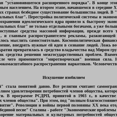
ан "установившегося расширенного порядка". В конце это
ным населением. На втором этапе, начавшемся в середине Х
х странах безбедное существование большинства людей. В "
льных благ". Перестройка политической системы и экономи
сохранении идеологического ядра привело к быстрому экон
альных благ" не только отдельными богачами, а уже больш
ступные средства массовой информации, прежде всего те
", и главным распространителем рекламы, разжигающей
илось мыслить самостоятельно. Космополитическая финанс
ние, внедрять нужные ей идеи в сознание людей. Ложь вес
кратия превратилась в средство владычества над Миром гр
ак средства решения межгосударственных проблем. Взаме
сле чего применяется "миротворческая" военная сила. 
комасштабного распространения наркотиков. Человечество 
Искушение изобилием
й" стала понятной давно. Все религии считают самоогран
олном удовлетворении потребностей членов общества, котор
и. В программе РСДРП, принятой в 1903 г., в качестве 
сех членов общества". При этом, под "полным благосостояни
звитие". Революции и войны первой половины ХХ века отод
лебединой песне" Сталина - работе "Экономические проблемы
творение материальных и культурных потребностей общес