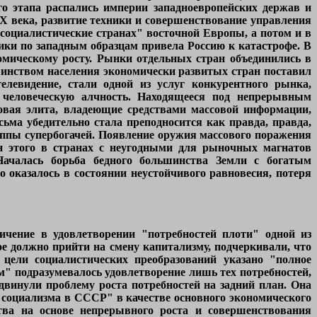
го этапа распались империи западноевропейских держав и
Х века, развитие техники и совершенствование управления
социалистические странах" восточной Европы, а потом и в
ки по западным образцам привела Россию к катастрофе. В
омическому росту. Рынки отдельных стран объединились в
инством населения экономически развитых стран поставил
левидение, стали одной из услуг конкурентного рынка,
 человеческую алчность. Находящееся под непрерывным
овая элита, владеющие средствами массовой информации,
ьма убедительно стала преподносится как правда, правда,
уппы супербогачей. Появление оружия массового поражения
н этого в странах с неугодными для рыночных магнатов
Началась борьба бедного большинства Земли с богатым
оказалось в состоянии неустойчивого равновесия, потеря
ичение в удовлетворении "потребностей плоти" одной из
ое должно прийти на смену капитализму, подчеркивали, что
цели социалистических преобразований указано "полное
ем" подразумевалось удовлетворение лишь тех потребностей,
винули проблему роста потребностей на задний план. Она
 социализма в СССР" в качестве основного экономического
тва на основе непрерывного роста и совершенствования