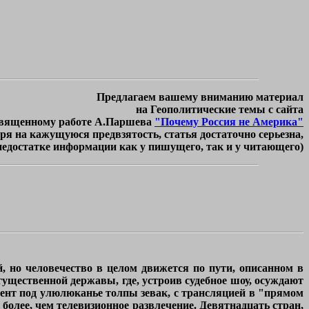
Предлагаем вашему вниманию материал
на Геополитические темы с сайта
вященному работе А.Паршева
"Почему Россия не Америка"
ря на кажущуюся предвзятость, статья достаточно серьезна,
недостатке информации как у пишущего, так и у читающего)
, но человечество в целом движется по пути, описанном в
ущественной державы, где, устроив судебное шоу, осуждают
ент под улюлюканье толпы зевак, с трансляцией в "прямом
более, чем телевизионное развлечение. Девятнадцать стран,