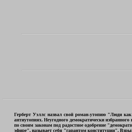
Герберт Уэллс назвал свой роман-утопию "Люди как 
антиутопиях. Неугодного демократически избранного 
по своим законам под радостное одобрение "демокра
эфире", называет себя "гарантом конституции". Взрыв