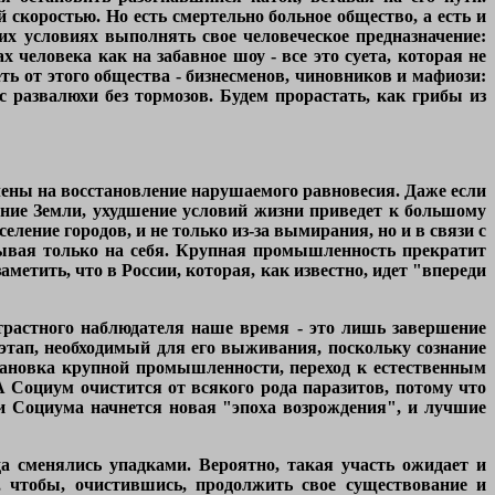
 скоростью. Но есть смертельно больное общество, а есть и
х условиях выполнять свое человеческое предназначение:
 человека как на забавное шоу - все это суета, которая не
ь от этого общества - бизнесменов, чиновников и мафиози:
с развалюхи без тормозов. Будем прорастать, как грибы из
лены на восстановление нарушаемого равновесия. Даже если
ение Земли, ухудшение условий жизни приведет к большому
ление городов, и не только из-за вымирания, но и в связи с
итывая только на себя. Крупная промышленность прекратит
етить, что в России, которая, как известно, идет "впереди
трастного наблюдателя наше время - это лишь завершение
- этап, необходимый для его выживания, поскольку сознание
тановка крупной промышленности, переход к естественным
 Социум очистится от всякого рода паразитов, потому что
и Социума начнется новая "эпоха возрождения", и лучшие
а сменялись упадками. Вероятно, такая участь ожидает и
, чтобы, очистившись, продолжить свое существование и