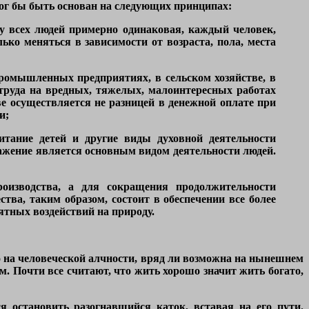
ог бы быть основан на следующих принципах:
 у всех людей примерно одинаковая, каждый человек,
ко меняться в зависимости от возраста, пола, места
промышленных предприятиях, в сельском хозяйстве, в
 труда на вредных, тяжелых, малоинтересных работах
е осуществляется не разницей в денежной оплате при
и;
питание детей и другие виды духовной деятельности
ажение является основным видом деятельности людей.
оизводства, а для сокращения продолжительности
тва, таким образом, состоит в обеспечении все более
тных воздействий на природу.
 на человеческой алчности, вряд ли возможна на нынешнем
. Почти все считают, что жить хорошо значит жить богато,
я остановить разогнавшийся каток, вставая на его пути.