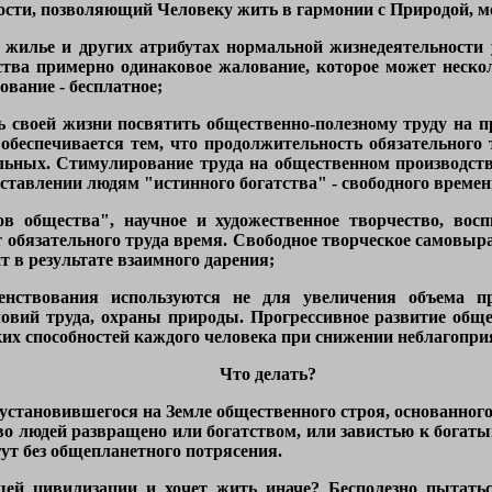
сти, позволяющий Человеку жить в гармонии с Природой, м
е, жилье и других атрибутах нормальной жизнедеятельности
тва примерно одинаковое жалование, которое может несколь
ование - бесплатное;
ь своей жизни посвятить общественно-полезному труду на 
обеспечивается тем, что продолжительность обязательного
ельных. Стимулирование труда на общественном производств
ставлении людям "истинного богатства" - свободного времен
нов общества", научное и художественное творчество, вос
 обязательного труда время. Свободное творческое самовыр
 в результате взаимного дарения;
нствования используются не для увеличения объема пр
овий труда, охраны природы. Прогрессивное развитие общес
х способностей каждого человека при снижении неблагоприя
Что делать?
установившегося на Земле общественного строя, основанного
о людей развращено или богатством, или завистью к богатым
гут без общепланетного потрясения.
шей цивилизации и хочет жить иначе? Бесполезно пытатьс