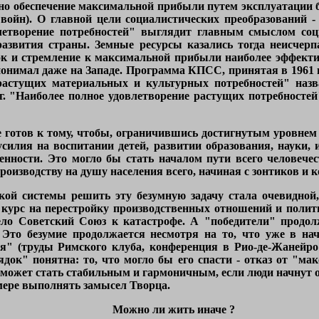
но обеспечение максимальной прибыли путем эксплуатации 
 войн). О главной цели социалистических преобразований -
летворение потребностей" выглядит главным смыслом соц
развития страны. Земные ресурсы казались тогда неисчер
ок и стремление к максимальной прибыли наиболее эффекти
понимал даже на Западе. Программа КПСС, принятая в 1961 г
 растущих материальных и культурных потребностей" назв
 г. "Наиболее полное удовлетворение растущих потребностей
е готов к тому, чтобы, ограничившись достигнутым уровнем
силия на воспитании детей, развитии образования, науки, и
енности. Это могло бы стать началом пути всего человече
роизводству на душу населения всего, начиная с зонтиков и
ской системы решить эту безумную задачу стала очевидной, 
 курс на перестройку производственных отношений и полит
ело Советский Союз к катастрофе. А "победители" продол
 Это безумие продолжается несмотря на то, что уже в на
я" (труды Римского клуба, конференция в Рио-де-Жанейро 
к" понятна: то, что могло бы его спасти - отказ от "мак
о может стать стабильным и гармоничным, если люди начнут
 мере выполнять замысел Творца.
Можно ли жить иначе ?