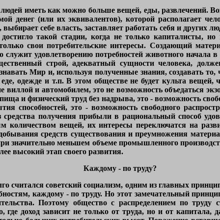
людей иметь как можно больше вещей, еды, развлечений. Воз
мой денег (или их эквивалентов), которой располагает чело
, выбирает себе власть, заставляет работать себя и других л
достигло такой стадии, когда не только капиталисты, но 
только свои потребительские интересы. Создающий матери
 служит удовлетворению потребностей животного начала в 
щественный строй, адекватный сущности человека, долже
знавать Мир и, используя полученные знания, создавать то,
еде, одежде и т.п. В этом обществе не будет культа вещей,
ние виллой и автомобилем, это не возможность объедаться эк
я пища и физический труд без надрыва, это - возможность сво
ия способностей, это - возможность свободного распрост
из средства получения прибыли в рациональный способ удо
 количеством вещей, их интересы переключатся на развит
 добывания средств существования и преумножения материал
при значительно меньшем объеме промышленного производст
лее высокий этап своего развития.
Каждому - по труду?
го считался советский социализм, одним из главных принци
особностям, каждому - по труду. Но этот замечательный принц
ительства. Поэтому общество с распределением по труду 
, где доход зависит не только от труда, но и от капитала,