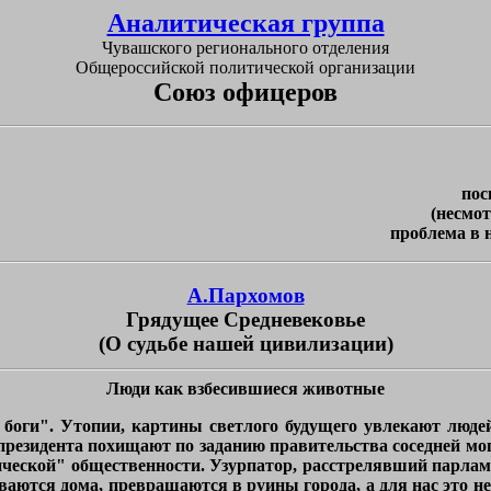
Аналитическая группа
Чувашского регионального отделения
Общероссийской политической организации
Союз офицеров
пос
(несмот
проблема в 
А.Пархомов
Грядущее Средневековье
(О судьбе нашей цивилизации)
Люди как взбесившиеся животные
боги". Утопии, картины светлого будущего увлекают людей
президента похищают по заданию правительства соседней мог
тической" общественности. Узурпатор, расстрелявший парлам
аются дома, превращаются в руины города, а для нас это не 