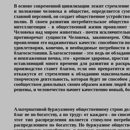
В основе современной цивилизации лежит стремление 
и положение человека в обществе, определяется сум
главной персоной, он создает общественное устройство
полно. В своем развитии потребительское общество 
интеллигенция - в общественной жизни проявляют 
Человека над миром животных - почти исключительно
противоречат сущности Человека, закономерен. Об
проявления его надживотных качеств: способности по
удовлетворяя, конечно, и необходимые потребности в 
благосостояния. Благосостояние - это ведь не облада
и неизгаженная почва, это - крепкое здоровье, проста
оставляющий много времени для развития и раскрыт
производство станет благом, если оно превратится 
откажутся от стремления к обладанию максимальным
творческую деятельность, которая будет не способом
сообществом довольных своим образом жизни людей 
решены, и человечество начнет качественно новый, бо
Альтернативой буржуазному общественному строю дол
благ не по богатству, а по труду: от каждого - по сп
этот тип распределения является стимулом потреб
распределением по богатству. Но буржуазное общество