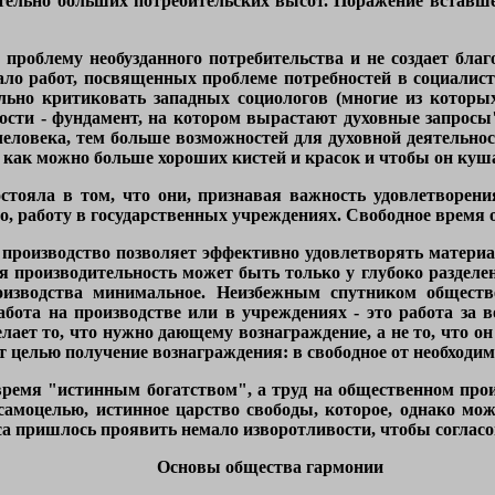
ительно больших потребительских высот. Поражение вставше
т проблему необузданного потребительства и не создает бл
ало работ, посвященных проблеме потребностей в социалис
льно критиковать западных социологов (многие из которых
сти - фундамент, на котором вырастают духовные запросы"
ловека, тем больше возможностей для духовной деятельност
ь как можно больше хороших кистей и красок и чтобы он ку
стояла в том, что они, признавая важность удовлетворени
, работу в государственных учреждениях. Свободное время о
 производство позволяет эффективно удовлетворять материал
производительность может быть только у глубоко разделенно
роизводства минимальное. Неизбежным спутником обществ
ота на производстве или в учреждениях - это работа за во
елает то, что нужно дающему вознаграждение, а не то, что 
ет целью получение вознаграждения: в свободное от необходи
ремя "истинным богатством", а труд на общественном произ
самоцелью, истинное царство свободы, которое, однако мож
 пришлось проявить немало изворотливости, чтобы согласов
Основы общества гармонии