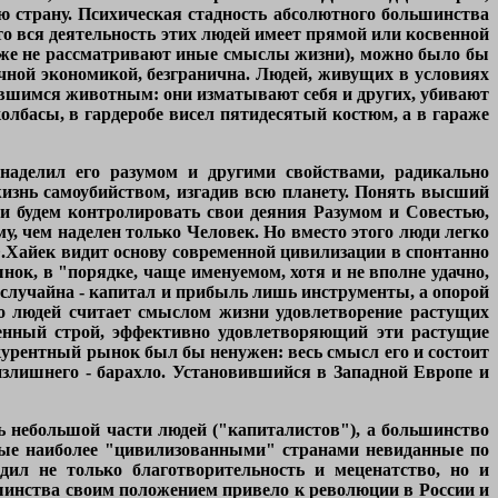
 страну. Психическая стадность абсолютного большинства
то вся деятельность этих людей имеет прямой или косвенной
даже не рассматривают иные смыслы жизни), можно было бы
чной экономикой, безгранична. Людей, живущих в условиях
сившимся животным: они изматывают себя и других, убивают
олбасы, в гардеробе висел пятидесятый костюм, а в гараже
наделил его разумом и другими свойствами, радикально
изнь самоубийством, изгадив всю планету. Понять высший
 будем контролировать свои деяния Разумом и Совестью,
у, чем наделен только Человек. Но вместо этого люди легко
Ф.Хайек видит основу современной цивилизации в спонтанно
к, в "порядке, чаще именуемом, хотя и не вполне удачно,
е случайна - капитал и прибыль лишь инструменты, а опорой
о людей считает смыслом жизни удовлетворение растущих
венный строй, эффективно удовлетворяющий эти растущие
нкурентный рынок был бы ненужен: весь смысл его и состоит
излишнего - барахло. Установившийся в Западной Европе и
ь небольшой части людей ("капиталистов"), а большинство
емые наиболее "цивилизованными" странами невиданные по
ил не только благотворительность и меценатство, но и
ьшинства своим положением привело к революции в России и