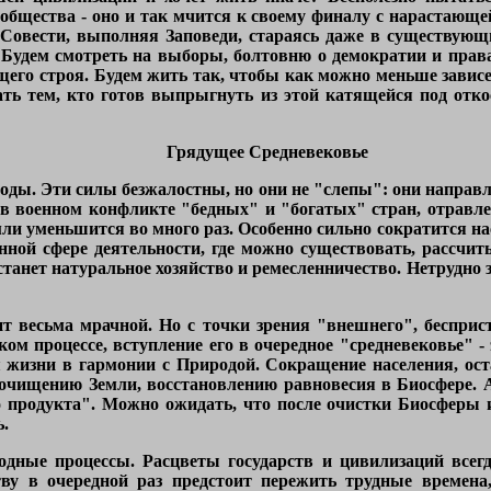
общества - оно и так мчится к своему финалу с нарастающей
Совести, выполняя Заповеди, стараясь даже в существующи
 Будем смотреть на выборы, болтовню о демократии и правах
его строя. Будем жить так, чтобы как можно меньше зависет
гать тем, кто готов выпрыгнуть из этой катящейся под отко
Грядущее Средневековье
оды. Эти силы безжалостны, но они не "слепы": они направ
 в военном конфликте "бедных" и "богатых" стран, отравл
и уменьшится во много раз. Особенно сильно сократится насе
енной сфере деятельности, где можно существовать, рассч
нет натуральное хозяйство и ремесленничество. Нетрудно зам
т весьма мрачной. Но с точки зрения "внешнего", бесприс
ком процессе, вступление его в очередное "средневековье" 
я жизни в гармонии с Природой. Сокращение населения, ос
 очищению Земли, восстановлению равновесия в Биосфере. А
о продукта". Можно ожидать, что после очистки Биосферы 
.
одные процессы. Расцветы государств и цивилизаций всегд
ву в очередной раз предстоит пережить трудные времена