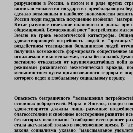
разрушению в России, а потом и в ряде других стр
возникло множество государств с преобладающим бед
сделало возможным в наиболее экономически развиты
России люди поддались искушению изобилия "материа
Китае разумное сочетание плановости и рынка при 
общемировой. Безудержный рост "потребления матери
Землю на грань экологической катастрофы. Общедо
удовлетворяющей потребность людей в "зрелищах
воздействием телевидения большинство людей отуч
получила возможность формировать общественное мне
искажаемая и высмеиваемая, стала бессильной. Демо
заставило отказаться от крупномасштабных войн к
режимами разжигается межэтническая вражда, по
меньшинством путем организованного террора и широ
которого ведет к глобальному социальному взрыву.
Опасность безграничного "возвышения потребносте
основных добродетелей. Маркс и Энгельс, говоря о п
удовлетворятся должны лишь разумные потребност
благосостояние и свободное всестороннее развитие в
без которых невозможно "свободное всестороннее ра
стала актуальной только в послевоенное время. В "
закона социализма указано "максимальное удовле