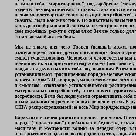
называя себя "миротворцами", под одобрение "межд
людей в "демократических" странах стала ничуть не 
целью удовлетворение своих растущих потребностей 
сказать: люди как животные. Но животные, насытивш
конкурентной рыночной системы, несмотря на всю их 
себе подобных, режут и отравляют Землю только для 
стоял восьмой автомобиль.
Мы не знаем, для чего Творец (каждый может пон
отличающими его от других населяющих Землю сущест
смысл существования Человека и человечества мы в
подчинив то, что присуще всему живому (инстинкты, 
поддаются дьявольскому соблазну, подчиняя Разум ин
установившемся "расширенном порядке человеческого
капитализмом". Оговорядке, чаще именуемом, хотя и 
и смыслом "спонтанно установившегося расширенно
материальных потребностей, и нет ничего удивител
потребности. Если бы люди умели ограничивать себя 
в навязывании людям все новых вещей и услуг. В ру
США распространяемый на весь Мир порядок надо наз
Барахлизм в своем развитии прошел два этапа. В на
народа ("пролетарии") пребывало в бедности, служ
масштабу и жестокости войны за передел сфер вл
альтернативную идеологию (народовольство, социализ