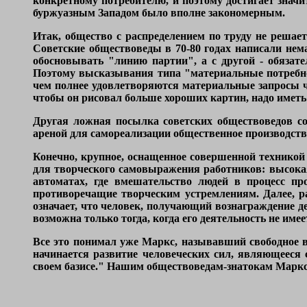
конкретному потребителю, и поэтому достигает знач
буржуазным Западом было вполне закономерным.
Итак, общество с распределением по труду не решае
Советские обществоведы в 70-80 годах написали нем
обосновывать "линию партии", а с другой - обязате
Поэтому высказывания типа "материальные потребно
чем полнее удовлетворяются материальные запросы че
чтобы он рисовал больше хороших картин, надо имет
Другая ложная посылка советских обществоведов со
ареной для самореализации общественное производство
Конечно, крупное, оснащенное совершенной техникой
для творческого самовыражения работников: высокая 
автоматах, где вмешательство людей в процесс п
противоречащие творческим устремлениям. Далее, раб
означает, что человек, получающий вознаграждение д
возможна только тогда, когда его деятельность не име
Все это понимал уже Маркс, называвший свободное в
начинается развитие человеческих сил, являющееся 
своем базисе." Нашим обществоведам-знатокам Маркса