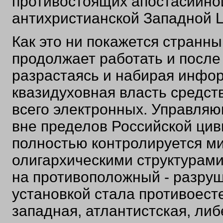
противостоящих апостасийной
антихристианской Западной 
Как это ни покажется странн
продолжает работать и после 
разрастаясь и набирая инфо
квазидуховная власть средс
всего электронных. Управля
вне пределов Российской ци
полностью контролируется м
олигархическими структурами
на противоположный - разруш
установкой стала противоест
западная, атлантистская, ли