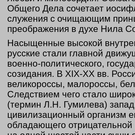
Общего Дела сочетает иосиф
служения с очищающим принц
преображения в духе Нила Со
Насыщенные высокой внутрен
русские стали главной движущ
военно-политического, госуда
созидания. В ХIХ-ХХ вв. Росси
великороссы, малороссы, бе
Следствием чего стало широ
(термин Л.Н. Гумилева) запа
цивилизационный организм ев
обладающего отрицательной 