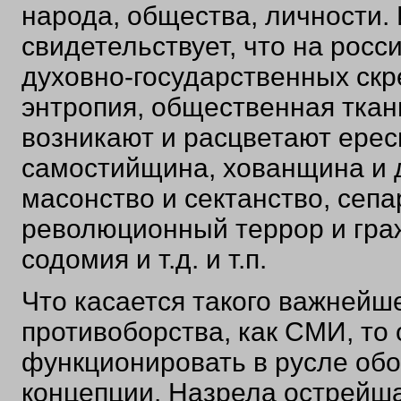
народа, общества, личности.
свидетельствует, что на росс
духовно-государственных скр
энтропия, общественная ткань
возникают и расцветают ерес
самостийщина, хованщина и д
масонство и сектанство, сепа
революционный террор и гра
содомия и т.д. и т.п.
Что касается такого важнейш
противоборства, как СМИ, то
функционировать в русле об
концепции. Назрела острейш